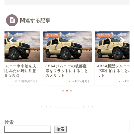
関連する記事
泊全般
車中泊全般
車中泊全般
型ジムニー車中泊を夫
JB64ジムニーの後部座
JB64新型ジムニーに
で楽しみたい時に注意
席をフラットにすること
で車中泊することの
べき5つの点
のメリット
ット
2021年8月23日
2021年9月1日
2021年8
検索
検索