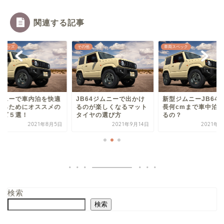
関連する記事
泊グッズ
その他
車両スペック
ムニーで車内泊を快適
JB64ジムニーで出かけ
新型ジムニーJB64
するためにオススメの
るのが楽しくなるマット
長何cmまで車中泊
ッズ５選！
タイヤの選び方
るの？
2021年8月5日
2021年9月14日
2021年8
検索
検索