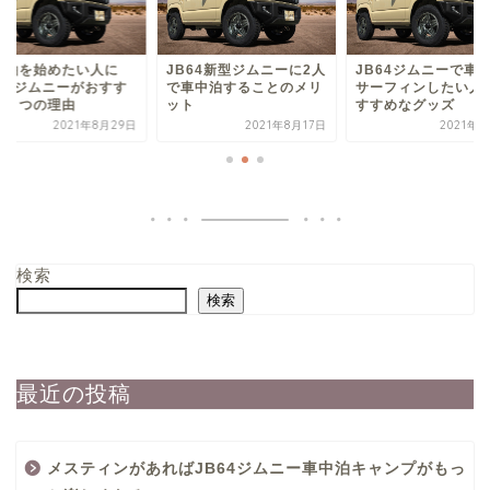
中泊を始めたい人に
JB64新型ジムニーに2人
JB64ジムニーで車
B64ジムニーがおすす
で車中泊することのメリ
サーフィンしたい人
な５つの理由
ット
すすめなグッズ
2021年8月29日
2021年8月17日
2021年9
検索
検索
最近の投稿
メスティンがあればJB64ジムニー車中泊キャンプがもっ