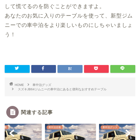
して慌てるのを防ぐことができますよ。
あなたのお気に入りのテーブルを使って、新型ジム
ニーでの車中泊をより楽しいものにしちゃいましょ
う！
HOME
車中泊グッズ
スズキJB64ジムニーの車中泊にあると便利なおすすめテーブル
関連する記事
泊全般
車中泊全般
車中泊グッズ