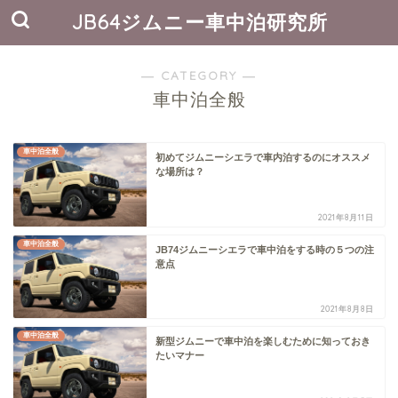
JB64ジムニー車中泊研究所
― CATEGORY ―
車中泊全般
車中泊全般
初めてジムニーシエラで車内泊するのにオススメ
な場所は？
2021年8月11日
車中泊全般
JB74ジムニーシエラで車中泊をする時の５つの注
意点
2021年8月8日
車中泊全般
新型ジムニーで車中泊を楽しむために知っておき
たいマナー